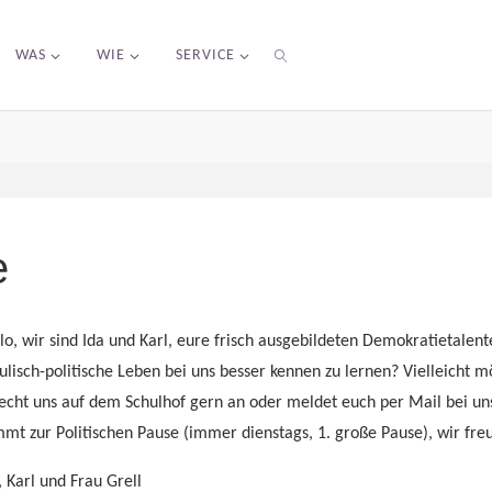
WAS
WIE
SERVICE
SEARCH
e
lo, wir sind Ida und Karl, eure frisch ausgebildeten Demokratietalente
ulisch-politische Leben bei uns besser kennen zu lernen? Vielleicht m
echt uns auf dem Schulhof gern an oder meldet euch per Mail bei u
mt zur Politischen Pause (immer dienstags, 1. große Pause), wir fre
, Karl und Frau Grell