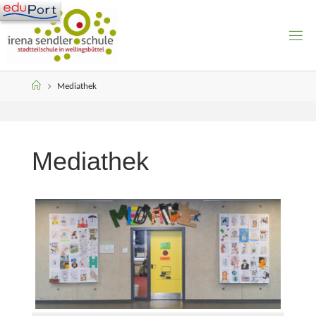
Skip
to
content
Home
Mediathek
Mediathek