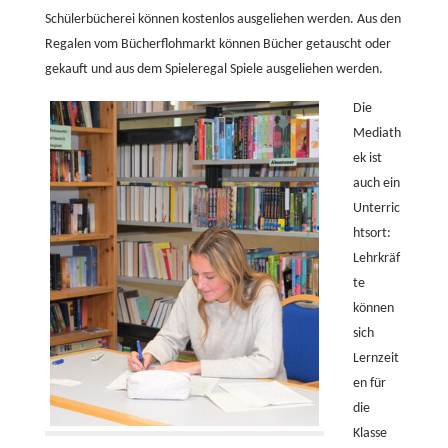
Schülerbücherei können kostenlos ausgeliehen werden. Aus den
Regalen vom Bücherflohmarkt können Bücher getauscht oder
gekauft und aus dem Spieleregal Spiele ausgeliehen werden.
Die
Mediath
ek ist
auch ein
Unterric
htsort:
Lehrkräf
te
können
sich
Lernzeit
en für
die
Klasse