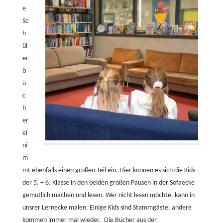
e
Sc
h
ül
er
b
ü
c
h
er
ei
ni
m
mt ebenfalls einen großen Teil ein. Hier können es sich die Kids
der 5. + 6. Klasse in den beiden großen Pausen in der Sofaecke
gemütlich machen und lesen. Wer nicht lesen möchte, kann in
unsrer Lernecke malen. Einige Kids sind Stammgäste, andere
kommen immer mal wieder. Die Bücher aus der