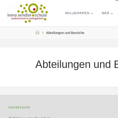
Skip
to
WILLKOMMEN
WER
content
Home
Abteilungen und Bereiche
Abteilungen und 
IMPRESSUM