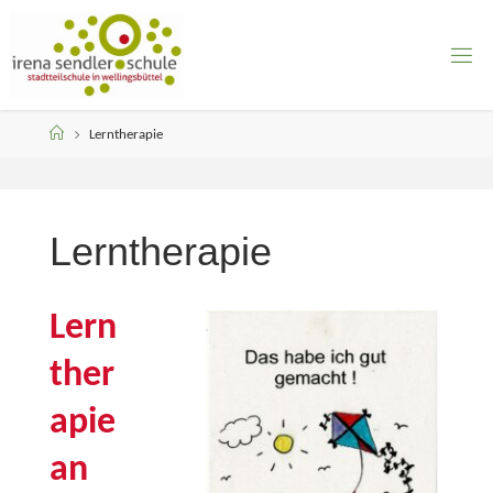
Skip
to
content
Home
Lerntherapie
Lerntherapie
Lern
ther
apie
an