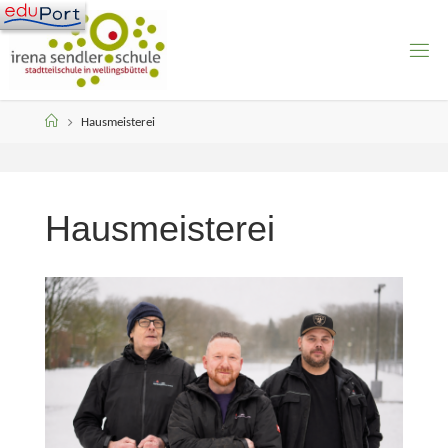
Skip
to
content
Home
Hausmeisterei
Hausmeisterei