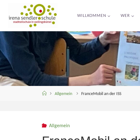
Skip
to
WILLKOMMEN
WER
content
Home
Allgemein
FranceMobil an der ISS
Allgemein