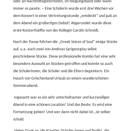
oder an Nachmittagsterminen, im Neigungsband oder wann
immer es passte. – Eine Schülerin wurde erst drei Wochen vor
dem Konzert in einer Vertretungsstunde „entdeckt“ und gab an
dem Abend ein großartiges Debüt! Abgerundet wurde diese
erste Konzerthälfte von der Kollegin Carolin Schmidt.
Nach der Pause führten die „Greek Voices of Soul“ einige Stücke
auf, u.a. auch zwei von Andreas Sarigeorgiou selbst
geschriebene Stücke. Diese professionelle Kombo hat eine sehr
besondere Auswahl an Stücken getroffen und konnte so auch
die Schülerinnen, die Schüler und die Eltern begeistern. Ein
Hauch von Griechenland-Urlaub an einem wunderschönen
Sommerabend.
Ingesamt war es ein sehr unterhaltsamer und kurzweiliger
Abend in eine schönen Location! Und das Beste: Es wird eine
Fortsetzung geben! Und wer dann nicht dabei ist…ist selber
schuld.
Vielen Dank an alle Künstler (Schüler:innen und Profis), die