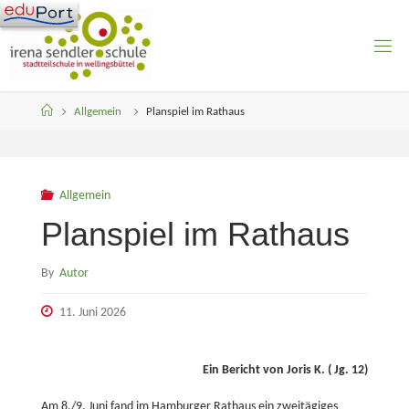
Skip
to
content
Home
Allgemein
Planspiel im Rathaus
Allgemein
Planspiel im Rathaus
By
Autor
11. Juni 2026
Ein Bericht von Joris K. ( Jg. 12)
Am 8./9. Juni fand im Hamburger Rathaus ein zweitägiges